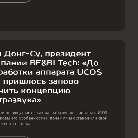
 Донг-Су, президент
пании BE&BI Tech: «До
работки аппарата UCOS
 пришлось заново
чить концепцию
тразвука»
риала вы узнаете, как разрабатывался аппарат UCOS-
аковы его особенности и почему мы остановили свой
менно на нем.