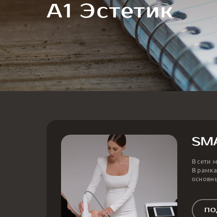
А1 Эстетик
SMA
В сети 
В рамка
основн
ПО