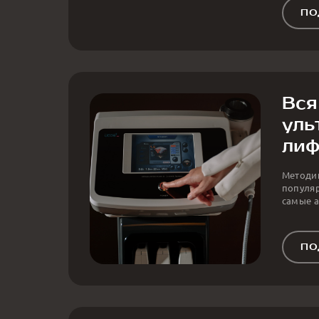
ПО
Вся
уль
лиф
Методик
популяр
самые а
ПО