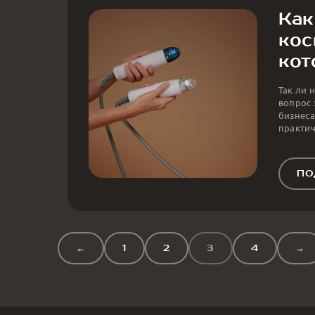
Как
кос
кот
Так ли 
вопрос 
бизнеса
практич
ПО
←
1
2
3
4
→