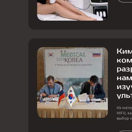
Ким
ком
раз
нам
изу
уль
Из мате
HIFU, к
выбор и