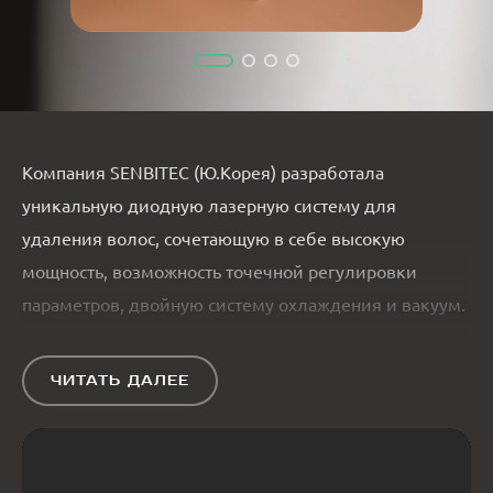
Компания SENBITEC (Ю.Корея) разработала
уникальную диодную лазерную систему для
удаления волос, сочетающую в себе высокую
мощность, возможность точечной регулировки
параметров, двойную систему охлаждения и вакуум.
SELENE подходит для безболезненного удаления
ЧИТАТЬ ДАЛЕЕ
всех типов волос на всех фототипах кожи, в любое
время года. Одинаково эффективно на любых
участках кожи. Это гарантирует быструю
окупаемость, высокую надежность, эффективность и